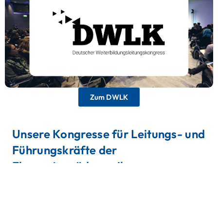
Weiterbildungsleitungskongress
Die einzige Veranstaltung im deutschsprachigen
Raum, die sich exklusiv an Verantwortliche für
berufliche Weiterbildung richtet.
Zum DWLK
Unsere Kongresse für Leitungs- und
Führungskräfte der
Elementarpädagogik
Deutscher Kitaleitungskongress
Das größte Forum für Kitaleitungen in