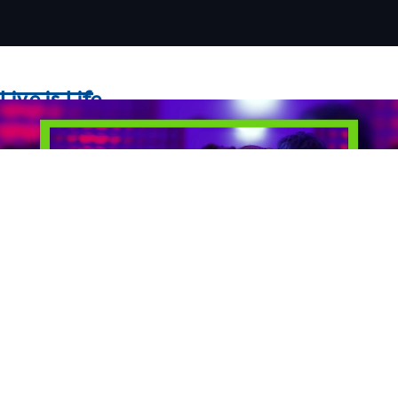
Live is Life
Playlist
4 Videos
DKLK
0:16